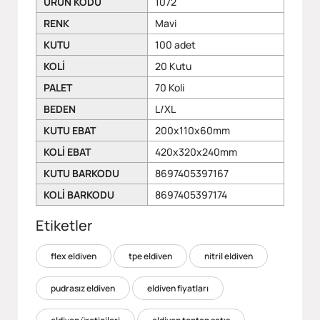
ÜRÜN KODU
1072
RENK
Mavi
KUTU
100 adet
KOLİ
20 Kutu
PALET
70 Koli
BEDEN
L/XL
KUTU EBAT
200x110x60mm
KOLİ EBAT
420x320x240mm
KUTU BARKODU
8697405397167
KOLİ BARKODU
8697405397174
Etiketler
flex eldiven
tpe eldiven
nitril eldiven
pudrasız eldiven
eldiven fiyatları