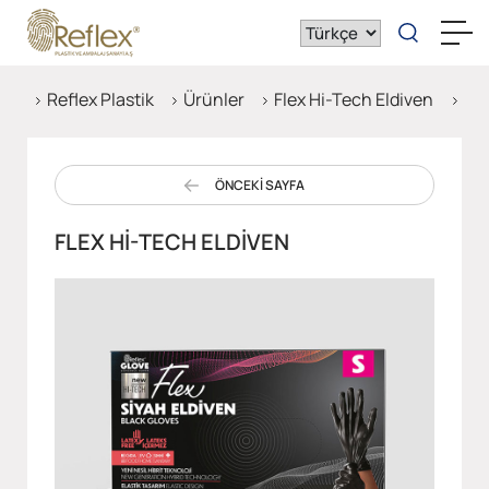
Reflex Plastik
Ürünler
Flex Hi-Tech Eldiven
Fle
ÖNCEKİ SAYFA
FLEX HI-TECH ELDIVEN