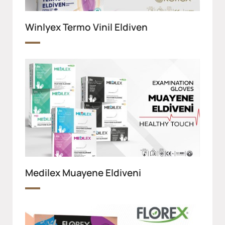
Winlyex Termo Vinil Eldiven
Medilex Muayene Eldiveni