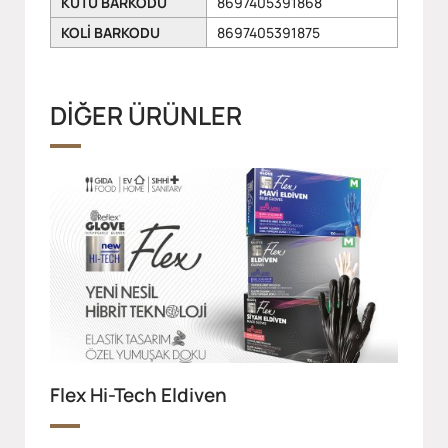
KUTU BARKODU
8697405391868
KOLİ BARKODU
8697405391875
DİĞER ÜRÜNLER
Flex Hi-Tech Eldiven