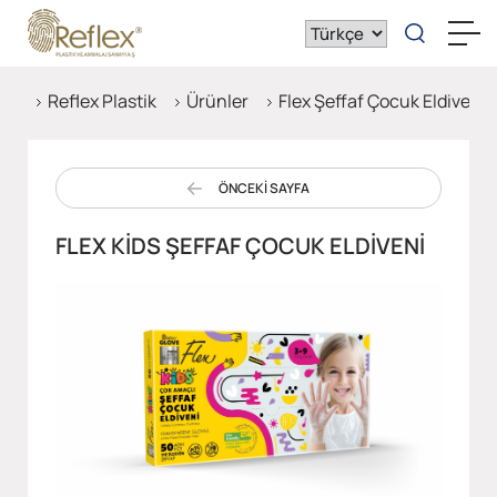
Reflex Plastik
Ürünler
Flex Şeffaf Çocuk Eldiveni
ÖNCEKİ SAYFA
FLEX KIDS ŞEFFAF ÇOCUK ELDIVENI