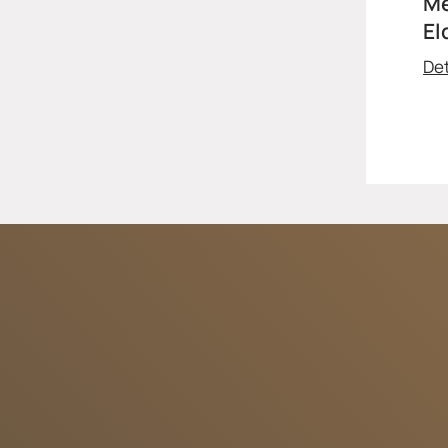
Me
El
Det