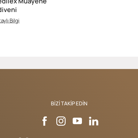
dilex Muayene
diveni
aylı Bilgi
BIZI TAKIP EDIN